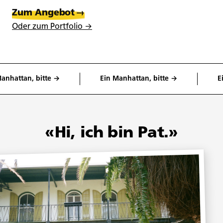
Zum Angebot
→
Oder zum Portfolio →
attan, bitte →
Ein Manhattan, bitte →
Ein M
«Hi, ich bin Pat.»