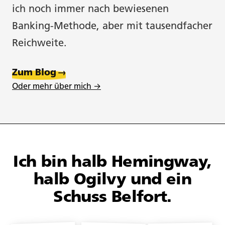
ich noch immer nach bewiesenen
Banking-Methode, aber mit tausendfacher
About.
Reichweite.
Copywriting.
Zum Blog
→
Oder mehr über mich →
Portfolio.
Blog.
Ich bin halb Hemingway,
Newsletter.
halb Ogilvy und ein
Schuss Belfort.
Tools.