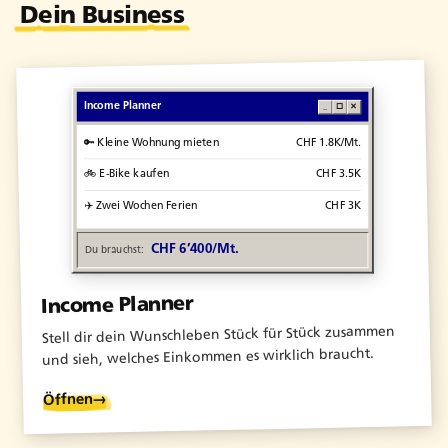
Dein Business
Income Planner
_
□
✕
🔑
Kleine Wohnung mieten
CHF 1.8K/
Mt.
🚲
E-Bike kaufen
CHF 3.5K
✈️
Zwei Wochen Ferien
CHF 3K
CHF 6’400/
Mt.
Du brauchst:
Income Planner
Stell dir dein Wunschleben Stück für Stück zusammen
und sieh, welches Einkommen es wirklich braucht.
→
Öffnen