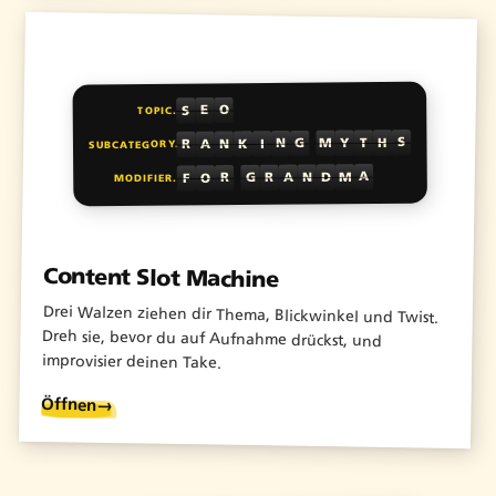
O
E
S
TOPIC.
S
H
T
Y
M
G
N
I
K
N
A
R
SUBCATEGORY.
A
M
D
N
A
R
G
R
O
F
MODIFIER.
Content Slot Machine
Drei Walzen ziehen dir Thema, Blickwinkel und Twist.
Dreh sie, bevor du auf Aufnahme drückst, und
improvisier deinen Take.
Öffnen
→