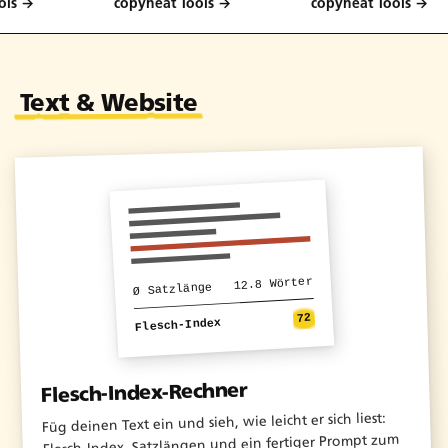
→
copyneat Tools →
copyneat Tools →
Text & Website
12.8 Wörter
Ø Satzlänge
72
Flesch-Index
Flesch-Index-Rechner
Füg deinen Text ein und sieh, wie leicht er sich liest:
Flesch-Index, Satzlängen und ein fertiger Prompt zum