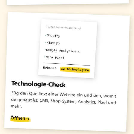
blumenladen-example.ch
✓
Shopify
✓
Klaviyo
✓
Google Analytics 4
✓
Meta Pixel
Erkannt
12 Technologien
Technologie-Check
Füg den Quelltext einer Website ein und sieh, womit
sie gebaut ist: CMS, Shop-System, Analytics, Pixel und
mehr.
Öffnen
→