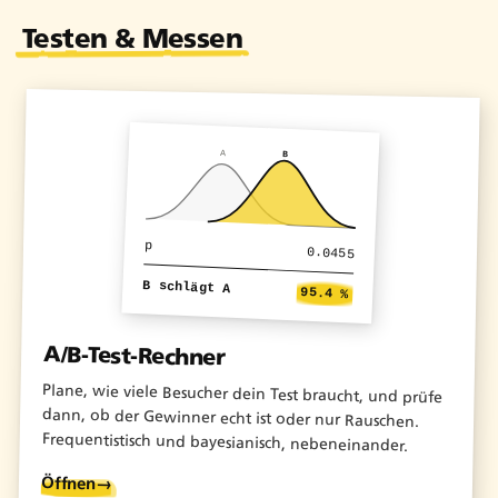
Prompts.
Testen & Messen
A
B
p
0.0455
B schlägt A
95.4 %
A/B-Test-Rechner
Plane, wie viele Besucher dein Test braucht, und prüfe
dann, ob der Gewinner echt ist oder nur Rauschen.
Frequentistisch und bayesianisch, nebeneinander.
Öffnen
→