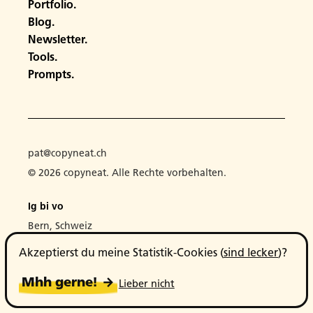
Portfolio.
Blog.
Newsletter.
Tools.
Prompts.
pat@copyneat.ch
© 2026 copyneat.
Alle Rechte vorbehalten.
Ig bi vo
Bern, Schweiz
Akzeptierst du meine Statistik-Cookies (
sind lecker
)?
Läääängwiliiig
Impressum
,
Datenschutz
,
AGB
,
Cookies
Mhh gerne! →
Lieber nicht