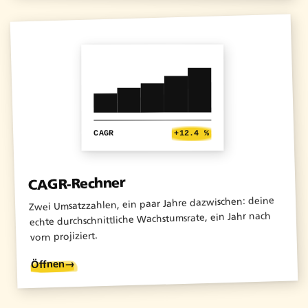
About.
Copywriting.
Portfolio.
+12.4 %
CAGR
Blog.
CAGR-Rechner
Zwei Umsatzzahlen, ein paar Jahre dazwischen: deine
Newsletter.
echte durchschnittliche Wachstumsrate, ein Jahr nach
vorn projiziert.
→
Öffnen
Tools.