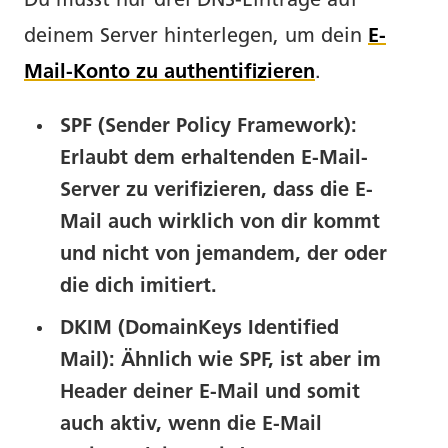
Du musst nur drei DNS-Einträge auf
Blog.
deinem Server hinterlegen, um dein
E-
Mail-Konto zu authentifizieren
.
Newsletter.
SPF (Sender Policy Framework):
Erlaubt dem erhaltenden E-Mail-
Tools.
Server zu verifizieren, dass die E-
Mail auch wirklich von dir kommt
Prompts.
und nicht von jemandem, der oder
die dich imitiert.
DKIM (DomainKeys Identified
Mail): Ähnlich wie SPF, ist aber im
Header deiner E-Mail und somit
auch aktiv, wenn die E-Mail